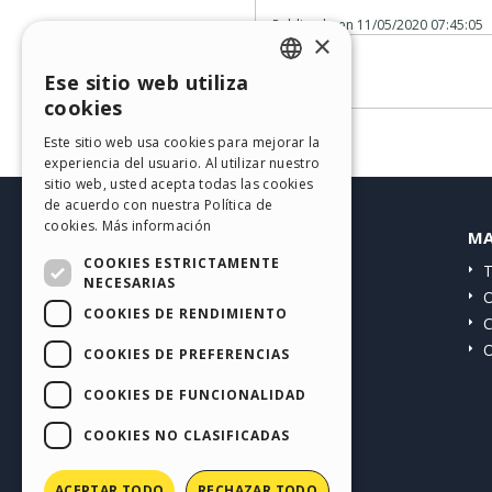
Publicado en
11/05/2020 07:45:05
×
No hay comentarios
Ese sitio web utiliza
ENGLISH
cookies
ITALIAN
Este sitio web usa cookies para mejorar la
experiencia del usuario. Al utilizar nuestro
GERMAN
sitio web, usted acepta todas las cookies
SPANISH
de acuerdo con nuestra Política de
cookies.
Más información
HELP CENTER
MA
PORTUGUESE
COOKIES ESTRICTAMENTE
Guías
T
POLISH
NECESARIAS
Comunidad
O
COOKIES DE RENDIMIENTO
RUSSIAN
Sitios web de Usuarios
C
O
FRENCH
COOKIES DE PREFERENCIAS
COOKIES DE FUNCIONALIDAD
COOKIES NO CLASIFICADAS
ACEPTAR TODO
RECHAZAR TODO