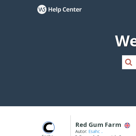
We
Red Gum Farm
Autor:
Esahc ..