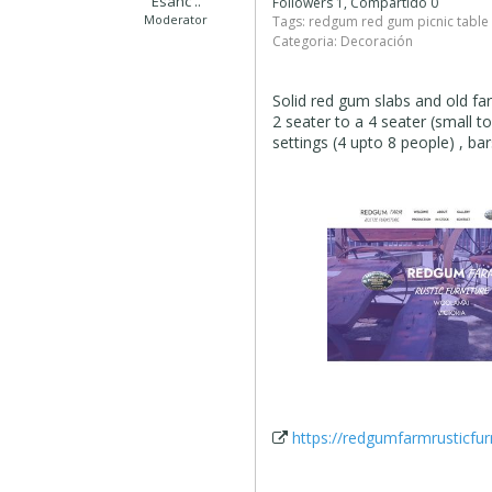
Esahc ..
Followers 1, Compartido 0
Moderator
Tags:
redgum red gum picnic table
Categoria:
Decoración
Solid red gum slabs and old fa
2 seater to a 4 seater (small 
settings (4 upto 8 people) , ba
https://redgumfarmrusticfur