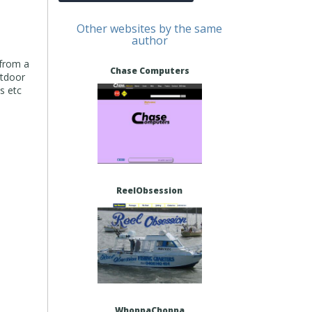
Other websites by the same
author
 from a
Chase Computers
utdoor
s etc
ReelObsession
WhoppaChoppa