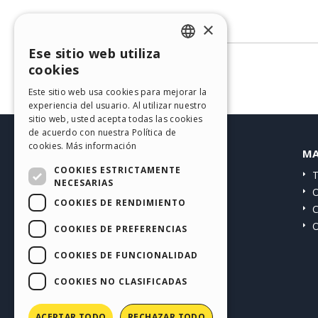
No hay comentarios
×
Ese sitio web utiliza
ENGLISH
cookies
ITALIAN
Este sitio web usa cookies para mejorar la
experiencia del usuario. Al utilizar nuestro
GERMAN
sitio web, usted acepta todas las cookies
SPANISH
de acuerdo con nuestra Política de
cookies.
Más información
HELP CENTER
MA
PORTUGUESE
COOKIES ESTRICTAMENTE
Guías
T
POLISH
NECESARIAS
Comunidad
O
COOKIES DE RENDIMIENTO
RUSSIAN
Sitios web de Usuarios
C
O
FRENCH
COOKIES DE PREFERENCIAS
COOKIES DE FUNCIONALIDAD
COOKIES NO CLASIFICADAS
ACEPTAR TODO
RECHAZAR TODO