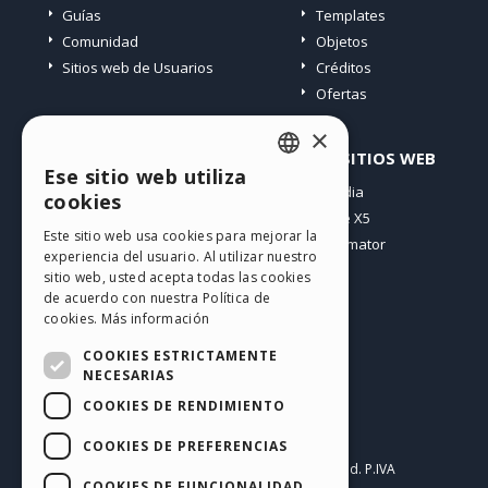
Guías
Templates
Comunidad
Objetos
Sitios web de Usuarios
Créditos
Ofertas
×
PERFIL
OTROS SITIOS WEB
Ese sitio web utiliza
ENGLISH
Mis post
Incomedia
cookies
Mis licencias
WebSite X5
ITALIAN
Este sitio web usa cookies para mejorar la
Mis download
WebAnimator
experiencia del usuario. Al utilizar nuestro
GERMAN
Espacio Web
sitio web, usted acepta todas las cookies
SPANISH
Mis Créditos
de acuerdo con nuestra Política de
cookies.
Más información
PORTUGUESE
COOKIES ESTRICTAMENTE
POLISH
NECESARIAS
COOKIES DE RENDIMIENTO
RUSSIAN
Español
FRENCH
COOKIES DE PREFERENCIAS
Incomedia s.r.l.
Copyright © 2026
All rights reserved. P.IVA
COOKIES DE FUNCIONALIDAD
IT07514640015