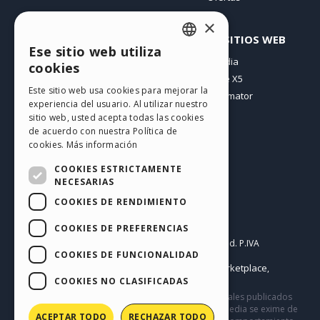
×
PERFIL
OTROS SITIOS WEB
Ese sitio web utiliza
ENGLISH
Mis post
Incomedia
cookies
Mis licencias
WebSite X5
ITALIAN
Este sitio web usa cookies para mejorar la
Mis download
WebAnimator
experiencia del usuario. Al utilizar nuestro
GERMAN
Espacio Web
sitio web, usted acepta todas las cookies
SPANISH
Mis Créditos
de acuerdo con nuestra Política de
cookies.
Más información
PORTUGUESE
COOKIES ESTRICTAMENTE
POLISH
NECESARIAS
COOKIES DE RENDIMIENTO
RUSSIAN
Español
FRENCH
COOKIES DE PREFERENCIAS
Incomedia s.r.l.
Copyright © 2026
All rights reserved. P.IVA
COOKIES DE FUNCIONALIDAD
IT07514640015
Help Center / Marketplace
Condiciones de uso WebSite X5:
,
Templates
Objects
Privacy Policy
COOKIES NO CLASIFICADAS
,
|
Este sitio contiene comentarios, opiniones y materiales publicados
por los usuarios solo con fines informativos. Incomedia se exime de
ACEPTAR TODO
RECHAZAR TODO