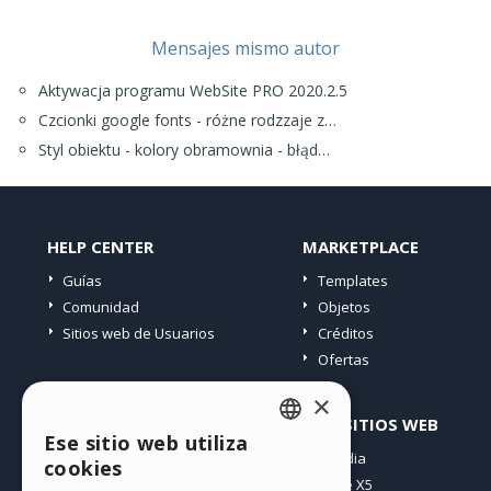
Mensajes mismo autor
Aktywacja programu WebSite PRO 2020.2.5
Czcionki google fonts - różne rodzzaje z…
Styl obiektu - kolory obramownia - błąd…
HELP CENTER
MARKETPLACE
Guías
Templates
Comunidad
Objetos
Sitios web de Usuarios
Créditos
Ofertas
×
PERFIL
OTROS SITIOS WEB
Ese sitio web utiliza
ENGLISH
Mis post
Incomedia
cookies
Mis licencias
WebSite X5
ITALIAN