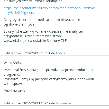
h dziwnych rzeczy. Proszę zerknąc na
https://helpcenter.websitex5.com/pl/spolecznosc/uzytkow
nicy/318469/gallery
Dotyczy stron: mark-medic.pl, detoxlife.eu, piece-
ogrdowe.pl i innych.
Strony "starsze" wykonane wcześniej nie miały tej
przypadłości. Część "starszych stron"
wyświetal się ok a ostatnie 3 strony ŹLE.
Publicado en
07/04/2019 08:53:51
de
Andrzej S.
Witaj Andrzej,
Przekazaliśmy sprawę do sprawdzenia przez producenta
programu.
Poinformujemy Cię jak tylko otrzymamy jakąś odpowiedź
w tej sprawie.
Pozdrawiamy
Publicado en
08/04/2019 14:59:17
de
Promise SA