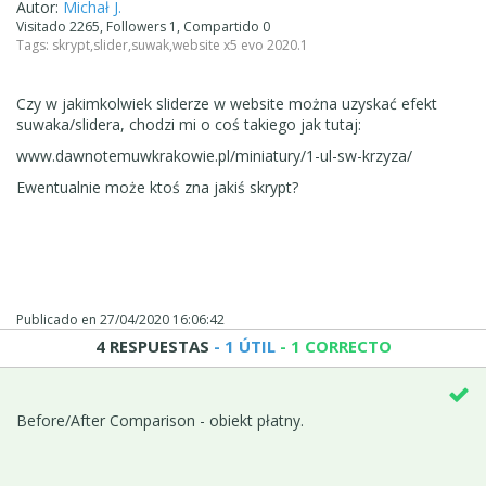
Autor:
Michał J.
Visitado 2265, Followers 1, Compartido 0
Tags:
skrypt
,
slider
,
suwak
,
website x5 evo 2020.1
Czy w jakimkolwiek sliderze w website można uzyskać efekt
suwaka/slidera, chodzi mi o coś takiego jak tutaj:
www.dawnotemuwkrakowie.pl/miniatury/1-ul-sw-krzyza/
Ewentualnie może ktoś zna jakiś skrypt?
Publicado en
27/04/2020 16:06:42
4 RESPUESTAS
- 1 ÚTIL
- 1 CORRECTO
Before/After Comparison - obiekt płatny.