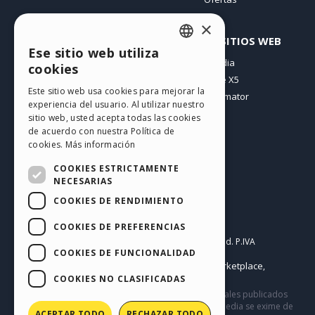
×
PERFIL
OTROS SITIOS WEB
Ese sitio web utiliza
ENGLISH
Mis post
Incomedia
cookies
Mis licencias
WebSite X5
ITALIAN
Este sitio web usa cookies para mejorar la
Mis download
WebAnimator
experiencia del usuario. Al utilizar nuestro
GERMAN
Espacio Web
sitio web, usted acepta todas las cookies
SPANISH
Mis Créditos
de acuerdo con nuestra Política de
cookies.
Más información
PORTUGUESE
COOKIES ESTRICTAMENTE
POLISH
NECESARIAS
COOKIES DE RENDIMIENTO
RUSSIAN
Español
FRENCH
COOKIES DE PREFERENCIAS
Incomedia s.r.l.
Copyright © 2026
All rights reserved. P.IVA
COOKIES DE FUNCIONALIDAD
IT07514640015
Help Center / Marketplace
Condiciones de uso WebSite X5:
,
Templates
Objects
Privacy Policy
COOKIES NO CLASIFICADAS
,
|
Este sitio contiene comentarios, opiniones y materiales publicados
por los usuarios solo con fines informativos. Incomedia se exime de
ACEPTAR TODO
RECHAZAR TODO