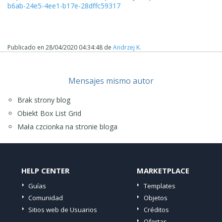
b6ab-24e5-4ee1-b17e-28dffc59317
Publicado en
28/04/2020 04:34:48
de
Andrzej K.
Mensajes mismo autor
Brak strony blog
Obiekt Box List Grid
Mała czcionka na stronie bloga
HELP CENTER
MARKETPLACE
Guías
Templates
Comunidad
Objetos
Sitios web de Usuarios
Créditos
Ofertas