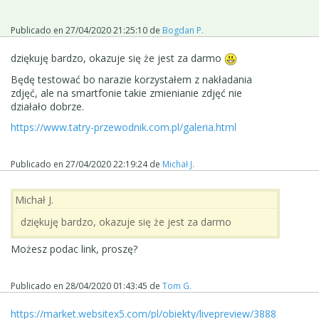
Publicado en
27/04/2020 21:25:10
de
Bogdan P.
dziękuję bardzo, okazuje się że jest za darmo
Będę testować bo narazie korzystałem z nakładania
zdjęć, ale na smartfonie takie zmienianie zdjęć nie
działało dobrze.
https://www.tatry-przewodnik.com.pl/galeria.html
Publicado en
27/04/2020 22:19:24
de
Michał J.
Michał J.
dziękuję bardzo, okazuje się że jest za darmo
Możesz podac link, proszę?
Publicado en
28/04/2020 01:43:45
de
Tom G.
https://market.websitex5.com/pl/obiekty/livepreview/3888