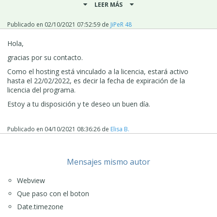
LEER MÁS
tanto, los sitios ya no estarán disponibles en línea.
Los planes adicionales no están relacionados con la
Publicado en
02/10/2021 07:52:59
de
JiPeR 48
licencia, son válidos por 12 meses y se pueden
prorrogar con descuentos específicos."
Hola,
Espero haber ayudado
,
gracias por su contacto.
J.P.
Como el hosting está vinculado a la licencia, estará activo
hasta el 22/02/2022, es decir la fecha de expiración de la
licencia del programa.
Estoy a tu disposición y te deseo un buen día.
Publicado en
04/10/2021 08:36:26
de
Elisa B.
Mensajes mismo autor
Webview
Que paso con el boton
Date.timezone