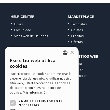
HELP CENTER
MARKETPLACE
Guías
Templates
Comunidad
Objetos
Sitios web de Usuarios
Créditos
Ofertas
×
PERFIL
OTROS SITIOS WEB
Ese sitio web utiliza
ENGLISH
Mis post
Incomedia
cookies
Mis licencias
WebSite X5
ITALIAN
Este sitio web usa cookies para mejorar la
Mis download
WebAnimator
experiencia del usuario. Al utilizar nuestro
GERMAN
Espacio Web
sitio web, usted acepta todas las cookies
SPANISH
Mis Créditos
de acuerdo con nuestra Política de
cookies.
Más información
PORTUGUESE
COOKIES ESTRICTAMENTE
POLISH
NECESARIAS