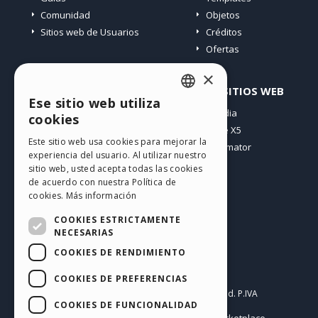
Comunidad
Objetos
Sitios web de Usuarios
Créditos
Ofertas
×
PERFIL
OTROS SITIOS WEB
Ese sitio web utiliza
ENGLISH
Mis post
Incomedia
cookies
Mis licencias
WebSite X5
ITALIAN
Este sitio web usa cookies para mejorar la
Mis download
WebAnimator
experiencia del usuario. Al utilizar nuestro
GERMAN
Espacio Web
sitio web, usted acepta todas las cookies
SPANISH
Mis Créditos
de acuerdo con nuestra Política de
cookies.
Más información
PORTUGUESE
COOKIES ESTRICTAMENTE
POLISH
NECESARIAS
COOKIES DE RENDIMIENTO
RUSSIAN
Español
FRENCH
COOKIES DE PREFERENCIAS
Incomedia s.r.l.
Copyright © 2026
All rights reserved. P.IVA
COOKIES DE FUNCIONALIDAD
IT07514640015