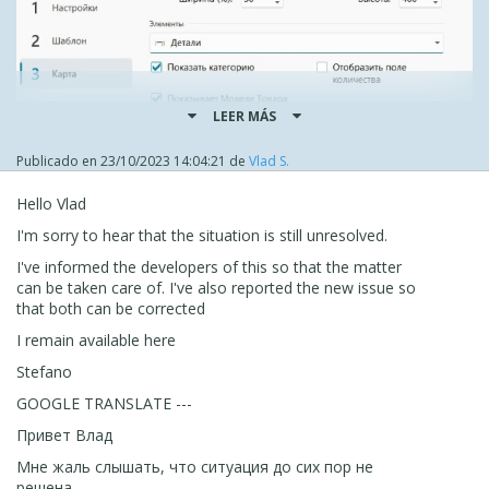
LEER MÁS
Publicado en
23/10/2023 14:04:21
de
Vlad S.
Hello Vlad
I'm sorry to hear that the situation is still unresolved.
I've informed the developers of this so that the matter
can be taken care of. I've also reported the new issue so
Возможно там есть еще какие то настройки.
that both can be corrected
I remain available here
Stefano
GOOGLE TRANSLATE ---
Привет Влад
Мне жаль слышать, что ситуация до сих пор не
решена.