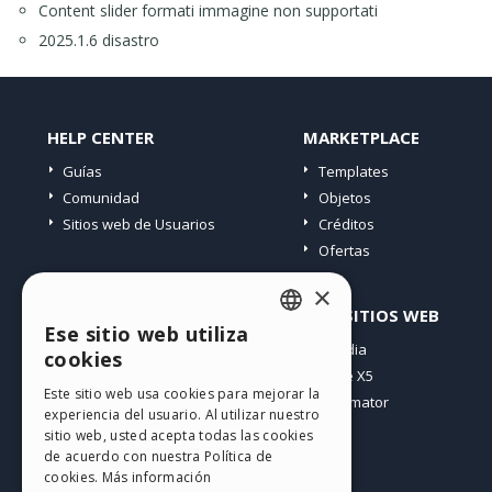
Content slider formati immagine non supportati
2025.1.6 disastro
HELP CENTER
MARKETPLACE
Guías
Templates
Comunidad
Objetos
Sitios web de Usuarios
Créditos
Ofertas
×
PERFIL
OTROS SITIOS WEB
Ese sitio web utiliza
ENGLISH
Mis post
Incomedia
cookies
Mis licencias
WebSite X5
ITALIAN
Este sitio web usa cookies para mejorar la
Mis download
WebAnimator
experiencia del usuario. Al utilizar nuestro
GERMAN
Espacio Web
sitio web, usted acepta todas las cookies
SPANISH
Mis Créditos
de acuerdo con nuestra Política de
cookies.
Más información
PORTUGUESE