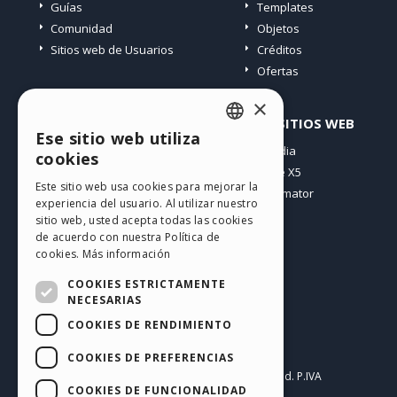
Guías
Templates
Comunidad
Objetos
Sitios web de Usuarios
Créditos
Ofertas
×
PERFIL
OTROS SITIOS WEB
Ese sitio web utiliza
ENGLISH
Mis post
Incomedia
cookies
Mis licencias
WebSite X5
ITALIAN
Este sitio web usa cookies para mejorar la
Mis download
WebAnimator
experiencia del usuario. Al utilizar nuestro
GERMAN
Espacio Web
sitio web, usted acepta todas las cookies
SPANISH
Mis Créditos
de acuerdo con nuestra Política de
cookies.
Más información
PORTUGUESE
COOKIES ESTRICTAMENTE
POLISH
NECESARIAS
COOKIES DE RENDIMIENTO
RUSSIAN
Español
FRENCH
COOKIES DE PREFERENCIAS
Incomedia s.r.l.
Copyright © 2026
All rights reserved. P.IVA
COOKIES DE FUNCIONALIDAD
IT07514640015