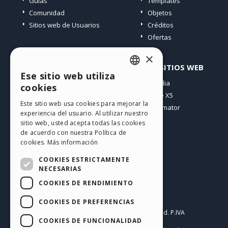
Guías
Templates
Comunidad
Objetos
Sitios web de Usuarios
Créditos
Ofertas
×
PERFIL
OTROS SITIOS WEB
Ese sitio web utiliza
ENGLISH
Mis post
Incomedia
cookies
Mis licencias
WebSite X5
ITALIAN
Este sitio web usa cookies para mejorar la
Mis download
WebAnimator
experiencia del usuario. Al utilizar nuestro
GERMAN
Espacio Web
sitio web, usted acepta todas las cookies
SPANISH
Mis Créditos
de acuerdo con nuestra Política de
cookies.
Más información
PORTUGUESE
COOKIES ESTRICTAMENTE
POLISH
NECESARIAS
COOKIES DE RENDIMIENTO
RUSSIAN
Español
FRENCH
COOKIES DE PREFERENCIAS
Incomedia s.r.l.
Copyright © 2026
All rights reserved. P.IVA
COOKIES DE FUNCIONALIDAD
IT07514640015