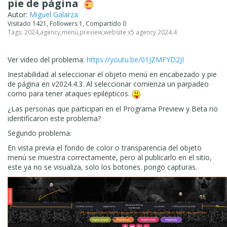
pie de página
Autor:
Miguel Galarza
Visitado 1421, Followers 1, Compartido 0
Tags:
2024
,
agency
,
menú
,
preview
,
website x5 agency 2024.4
Ver video del problema:
https://youtu.be/01JZMFYD2JI
Inestabilidad al seleccionar el objeto menú en encabezado y pie
de página en v2024.4.3. Al seleccionar comienza un parpadeo
como para tener ataques epilépticos.
¿Las personas que participan en el Programa Preview y Beta no
identificaron este problema?
Segundo problema:
En vista previa el fondo de color o transparencia del objeto
menú se muestra correctamente, pero al publicarlo en el sitio,
este ya no se visualiza, solo los botones. pongo capturas.