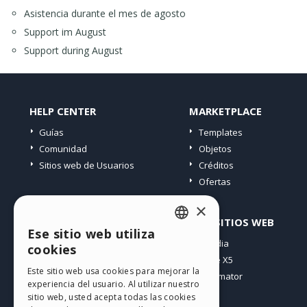
Asistencia durante el mes de agosto
Support im August
Support during August
HELP CENTER
MARKETPLACE
Guías
Templates
Comunidad
Objetos
Sitios web de Usuarios
Créditos
Ofertas
×
PERFIL
OTROS SITIOS WEB
Ese sitio web utiliza
ENGLISH
Mis post
Incomedia
cookies
Mis licencias
WebSite X5
ITALIAN
Este sitio web usa cookies para mejorar la
Mis download
WebAnimator
experiencia del usuario. Al utilizar nuestro
GERMAN
Espacio Web
sitio web, usted acepta todas las cookies