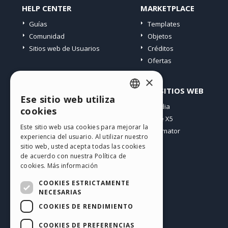
HELP CENTER
MARKETPLACE
Guías
Templates
Comunidad
Objetos
Sitios web de Usuarios
Créditos
Ofertas
×
PERFIL
OTROS SITIOS WEB
Ese sitio web utiliza
ENGLISH
Mis post
Incomedia
cookies
Mis licencias
WebSite X5
ITALIAN
Este sitio web usa cookies para mejorar la
Mis download
WebAnimator
experiencia del usuario. Al utilizar nuestro
GERMAN
Espacio Web
sitio web, usted acepta todas las cookies
SPANISH
Mis Créditos
de acuerdo con nuestra Política de
cookies.
Más información
PORTUGUESE
COOKIES ESTRICTAMENTE
POLISH
NECESARIAS
COOKIES DE RENDIMIENTO
RUSSIAN
Español
FRENCH
COOKIES DE PREFERENCIAS