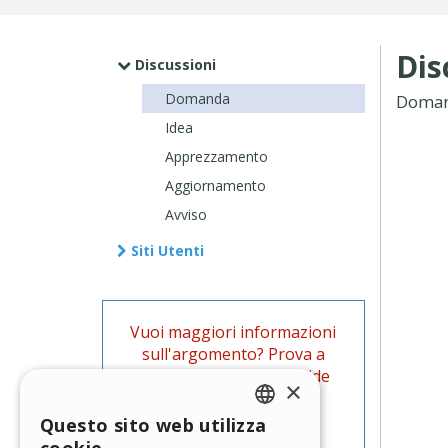
Dis
Discussioni
Domanda
Doma
Idea
Apprezzamento
Aggiornamento
Avviso
Siti Utenti
Vuoi maggiori informazioni
sull'argomento? Prova a
cercare anche tra le Guide
×
ufficiali di WebSite X5.
Questo sito web utilizza
ENGLISH
Vai alle Guide