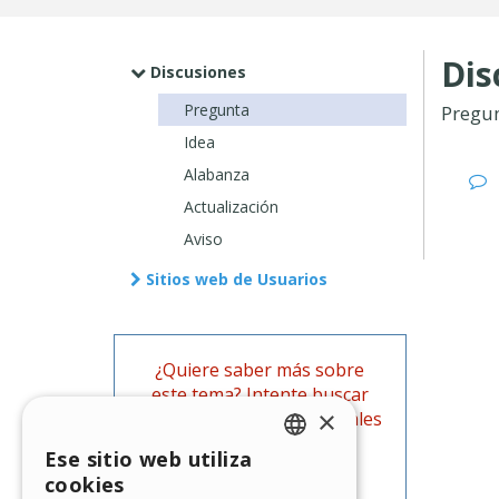
Dis
Discusiones
Pregunta
Pregu
Idea
Alabanza
Actualización
Aviso
Sitios web de Usuarios
¿Quiere saber más sobre
este tema? Intente buscar
×
también en las Guías oficiales
de WebSite X5.
Ese sitio web utiliza
ENGLISH
cookies
Ir a las Guías