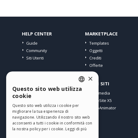
HELP CENTER
MARKETPLACE
Guide
Templates
Community
Oggetti
Siti Utenti
Crediti
Offerte
×
PROFILO
ALTRI SITI
Questo sito web utilizza
ENGLISH
I miei post
Incomedia
cookie
Le mie Licenze
WebSite X5
ITALIAN
Questo sito web utilizza i cookie per
I miei Download
WebAnimator
migliorare la tua esperienza di
GERMAN
Spazio Web
navigazione. Utilizzando il nostro sito web
SPANISH
I miei Crediti
acconsenti a tutti i cookie in conformità con
la nostra policy per i cookie.
Leggi di più
PORTUGUESE