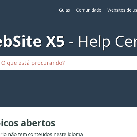
Guias
Comunidade
Websites de us
bSite X5
Help Ce
icos abertos
rio não tem conteúdos neste idioma