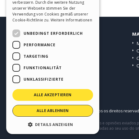
verbessern. Durch die weitere Nutzung
SPANISH
unserer Webseite stimmen Sie der
Verwendung von Cookies gemäß unserer
PORTUGUESE
Cookie-Richtlinie zu.
Weitere Informationen
POLISH
UNBEDINGT ERFORDERLICH
HELP CENTER
MA
RUSSIAN
Guias
M
PERFORMANCE
FRENCH
Comunidade
O
TARGETING
Websites de usuários
C
O
FUNKTIONALITÄT
UNKLASSIFIZIERTE
ALLE AKZEPTIEREN
ALLE ABLEHNEN
Copyright © 2026
Incomedia s.r.l.
Todos os direitos reserva
Este site contém conteúdo comentários e opiniões eviados p
DETAILS ANZEIGEN
terceiros em conexão com ou relacionadas ao seu uso do si