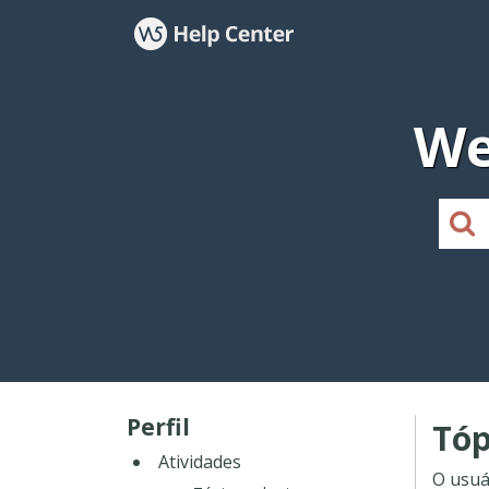
We
Perfil
Tóp
Atividades
O usuá