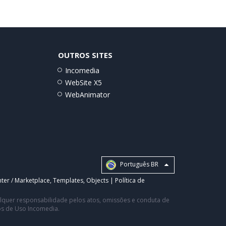
OUTROS SITES
Incomedia
WebSite X5
WebAnimator
Português BR
ter / Marketplace
,
Templates
,
Objects
|
Política de
ualquer responsabilidade pelos atos, omissões e conduta de
os de Uso Incomedia.