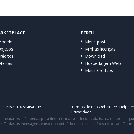
RKETPLACE
PERFIL
odelos
Meus posts
bjetos
Minhas licenças
réditos
Download
fertas
Hospedagem Web
Meus Créditos
dos. P.IVA IT07514640015
Termos de Uso WebSite X5:
Help Cen
Privacidade
or usuários, e é apenas para fins informativos. Incomedia isenta de toda e q
te. Todas as mensagens e uso do conteúdo deste site estão sujeitos aos Term