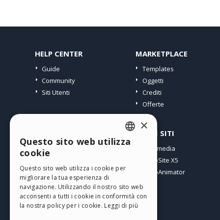
HELP CENTER
MARKETPLACE
Guide
Templates
Community
Oggetti
Siti Utenti
Crediti
Offerte
×
PROFILO
ALTRI SITI
Questo sito web utilizza
ENGLISH
I miei post
Incomedia
cookie
Le mie Licenze
WebSite X5
ITALIAN
Questo sito web utilizza i cookie per
I miei Download
WebAnimator
migliorare la tua esperienza di
GERMAN
Spazio Web
navigazione. Utilizzando il nostro sito web
SPANISH
I miei Crediti
acconsenti a tutti i cookie in conformità con
la nostra policy per i cookie.
Leggi di più
PORTUGUESE