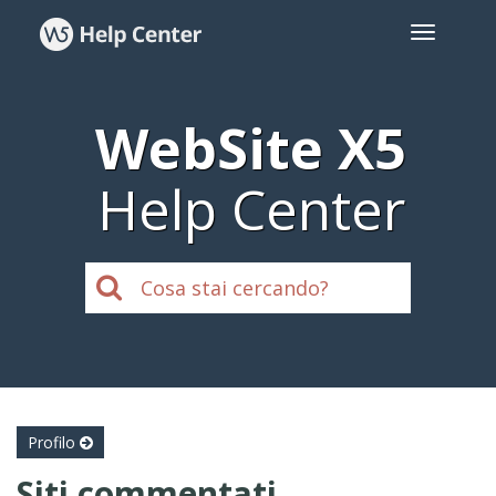
WebSite X5
Help Center
Profilo
Siti commentati