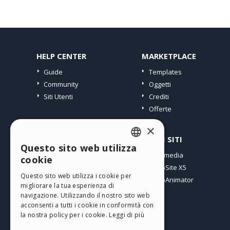
HELP CENTER
MARKETPLACE
Guide
Templates
Community
Oggetti
Siti Utenti
Crediti
Offerte
×
PROFILO
ALTRI SITI
Questo sito web utilizza
ENGLISH
I miei post
Incomedia
cookie
Le mie Licenze
WebSite X5
ITALIAN
Questo sito web utilizza i cookie per
I miei Download
WebAnimator
migliorare la tua esperienza di
GERMAN
Spazio Web
navigazione. Utilizzando il nostro sito web
SPANISH
I miei Crediti
acconsenti a tutti i cookie in conformità con
la nostra policy per i cookie.
Leggi di più
PORTUGUESE