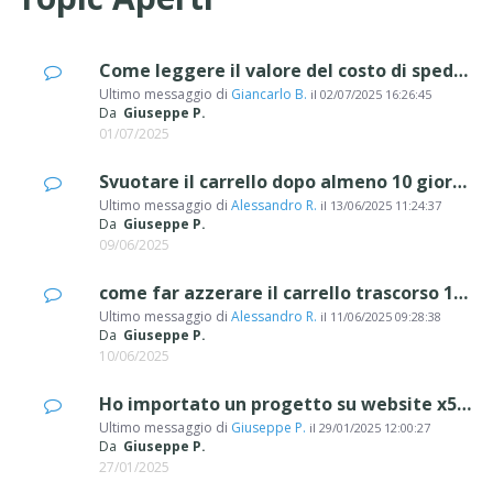
Come leggere il valore del costo di spedizione dal carrello con javascript?
Ultimo messaggio di
Giancarlo B.
il
02/07/2025 16:26:45
Da
Giuseppe P.
01/07/2025
Svuotare il carrello dopo almeno 10 giorni di inattività.
Ultimo messaggio di
Alessandro R.
il
13/06/2025 11:24:37
Da
Giuseppe P.
09/06/2025
come far azzerare il carrello trascorso 10 giorni
Ultimo messaggio di
Alessandro R.
il
11/06/2025 09:28:38
Da
Giuseppe P.
10/06/2025
Ho importato un progetto su website x5 pro, si ferma sempre su 93 / 94 %
Ultimo messaggio di
Giuseppe P.
il
29/01/2025 12:00:27
Da
Giuseppe P.
27/01/2025