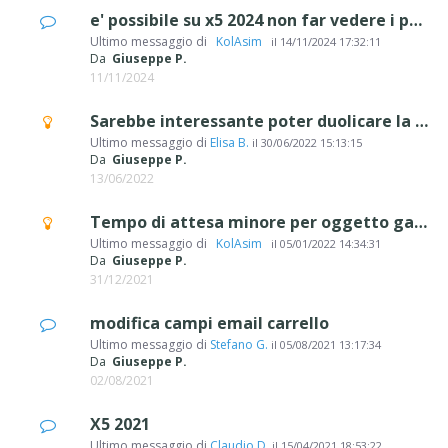
e' possibile su x5 2024 non far vedere i prezzi, ma mostrare i prodotti ?
Ultimo messaggio di
‪ KolAsim ‪ ‪
il
14/11/2024 17:32:11
Da
Giuseppe P.
11/11/2024
Sarebbe interessante poter duolicare la pagina E-commerce: carrello e checkout
Ultimo messaggio di
Elisa B.
il
30/06/2022 15:13:15
Da
Giuseppe P.
13/06/2022
Tempo di attesa minore per oggetto galleria
Ultimo messaggio di
‪ KolAsim ‪ ‪
il
05/01/2022 14:34:31
Da
Giuseppe P.
31/12/2021
modifica campi email carrello
Ultimo messaggio di
Stefano G.
il
05/08/2021 13:17:34
Da
Giuseppe P.
02/08/2021
X5 2021
Ultimo messaggio di
Claudio D.
il
15/04/2021 18:53:22