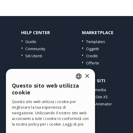
HELP CENTER
MARKETPLACE
Guide
Templates
Community
Oggetti
Siti Utenti
Crediti
Offerte
×
PROFILO
ALTRI SITI
Questo sito web utilizza
ENGLISH
I miei post
Incomedia
cookie
Le mie Licenze
WebSite X5
ITALIAN
Questo sito web utilizza i cookie per
I miei Download
WebAnimator
migliorare la tua esperienza di
GERMAN
Spazio Web
navigazione. Utilizzando il nostro sito web
SPANISH
I miei Crediti
acconsenti a tutti i cookie in conformità con
la nostra policy per i cookie.
Leggi di più
PORTUGUESE