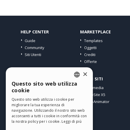
HELP CENTER
MARKETPLACE
Guide
Templates
Community
Oggetti
Siti Utenti
Crediti
Offerte
×
PROFILO
ALTRI SITI
Questo sito web utilizza
ENGLISH
I miei post
Incomedia
cookie
Le mie Licenze
WebSite X5
ITALIAN
Questo sito web utilizza i cookie per
I miei Download
WebAnimator
migliorare la tua esperienza di
GERMAN
Spazio Web
navigazione. Utilizzando il nostro sito web
SPANISH
I miei Crediti
acconsenti a tutti i cookie in conformità con
la nostra policy per i cookie.
Leggi di più
PORTUGUESE