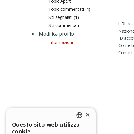
Topic Aperti
Topic commentati (
1
)
Siti segnalati (
1
)
URL sit
Siti commentati
Nazione
Modifica profilo
ID acco
Informazioni
Come te 
Come ti 
×
Questo sito web utilizza
ENGLISH
cookie