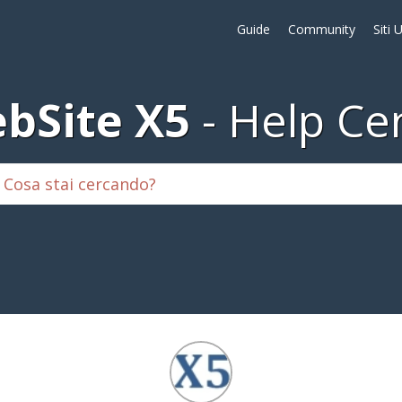
Guide
Community
Siti 
bSite X5
Help Ce