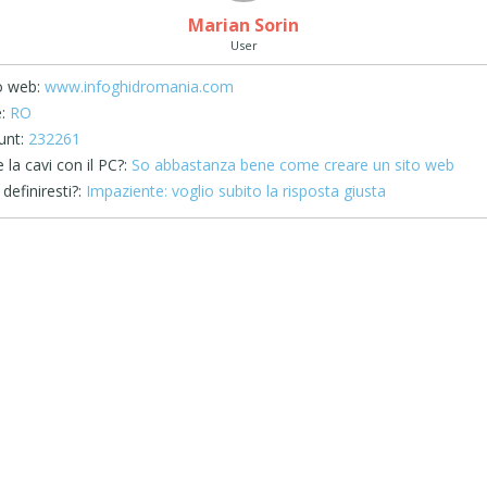
Marian Sorin
User
o web:
www.infoghidromania.com
:
RO
unt:
232261
la cavi con il PC?:
So abbastanza bene come creare un sito web
definiresti?:
Impaziente: voglio subito la risposta giusta