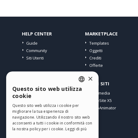
HELP CENTER
MARKETPLACE
Guide
Templates
Community
Oggetti
Siti Utenti
Crediti
Offerte
×
PROFILO
ALTRI SITI
Questo sito web utilizza
ENGLISH
I miei post
Incomedia
cookie
Le mie Licenze
WebSite X5
ITALIAN
Questo sito web utilizza i cookie per
I miei Download
WebAnimator
migliorare la tua esperienza di
GERMAN
Spazio Web
navigazione. Utilizzando il nostro sito web
SPANISH
I miei Crediti
acconsenti a tutti i cookie in conformità con
la nostra policy per i cookie.
Leggi di più
PORTUGUESE