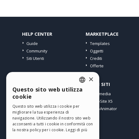
HELP CENTER
MARKETPLACE
Guide
Templates
Community
Oggetti
Siti Utenti
Crediti
Offerte
×
PROFILO
ALTRI SITI
Questo sito web utilizza
ENGLISH
I miei post
Incomedia
cookie
Le mie Licenze
WebSite X5
ITALIAN
Questo sito web utilizza i cookie per
I miei Download
WebAnimator
migliorare la tua esperienza di
GERMAN
Spazio Web
navigazione. Utilizzando il nostro sito web
SPANISH
I miei Crediti
acconsenti a tutti i cookie in conformità con
la nostra policy per i cookie.
Leggi di più
PORTUGUESE