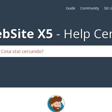
Guide
Community
Siti 
bSite X5
Help Ce