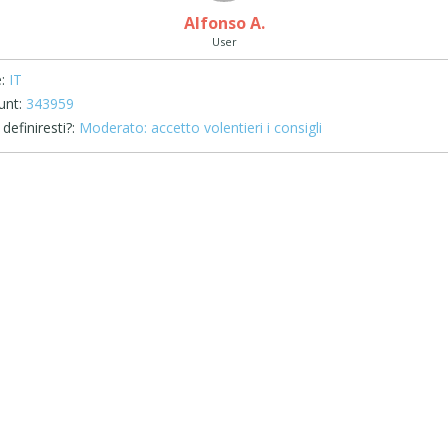
Alfonso A.
User
:
IT
unt:
343959
definiresti?:
Moderato: accetto volentieri i consigli