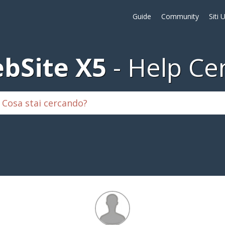
Guide
Community
Siti 
bSite X5
Help Ce