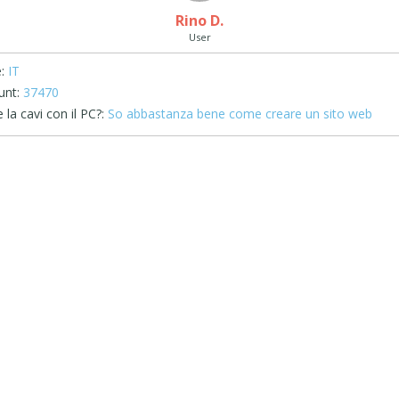
Rino D.
User
:
IT
unt:
37470
la cavi con il PC?:
So abbastanza bene come creare un sito web