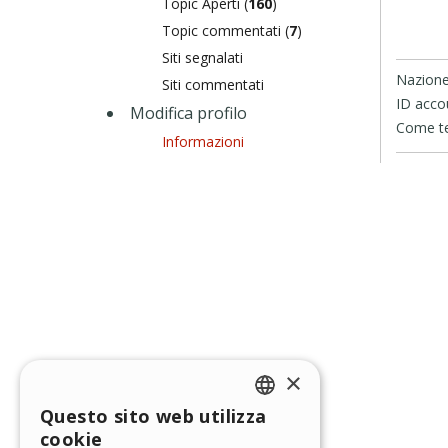
Topic Aperti (
160
)
Topic commentati (
7
)
Siti segnalati
Nazione
Siti commentati
ID acco
Modifica profilo
Come te 
Informazioni
×
Questo sito web utilizza
ENGLISH
cookie