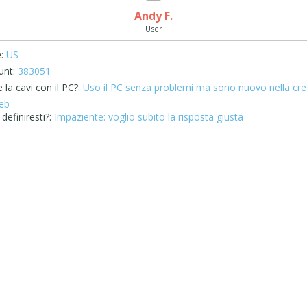
Andy F.
User
:
US
unt:
383051
la cavi con il PC?:
Uso il PC senza problemi ma sono nuovo nella cr
Web
definiresti?:
Impaziente: voglio subito la risposta giusta