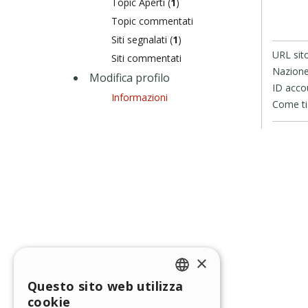
Topic Aperti (
1
)
Topic commentati
Siti segnalati (
1
)
URL sit
Siti commentati
Nazione
Modifica profilo
ID acco
Informazioni
Come ti 
×
Questo sito web utilizza
ENGLISH
cookie