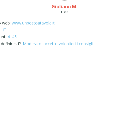
Giuliano M.
User
o web:
www.unpostoatavola.it
:
IT
unt:
4145
definiresti?:
Moderato: accetto volentieri i consigli