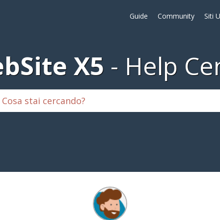
Guide
Community
Siti 
bSite X5
Help Ce