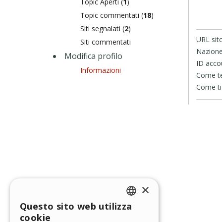
Topic Aperti (
1
)
Topic commentati (
18
)
Siti segnalati (
2
)
URL sit
Siti commentati
Nazione
Modifica profilo
ID acco
Informazioni
Come te 
Come ti 
×
Questo sito web utilizza
ENGLISH
cookie