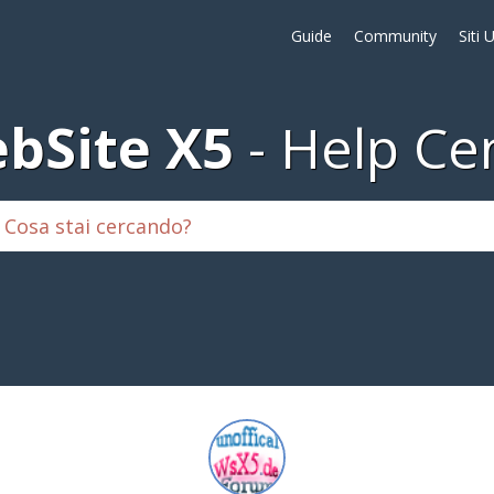
Guide
Community
Siti 
bSite X5
Help Ce