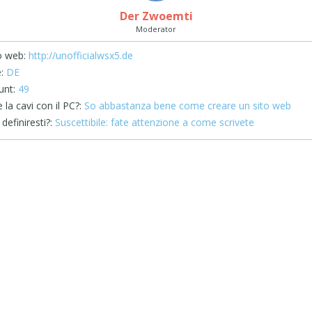
Der Zwoemti
Moderator
o web:
http://unofficialwsx5.de
:
DE
unt:
49
la cavi con il PC?:
So abbastanza bene come creare un sito web
definiresti?:
Suscettibile: fate attenzione a come scrivete