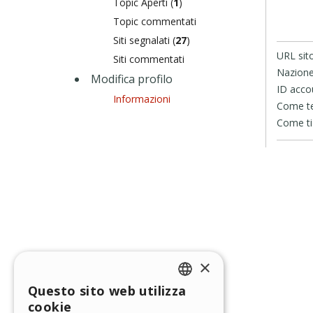
Topic Aperti (
1
)
Topic commentati
Siti segnalati (
27
)
URL sit
Siti commentati
Nazione
Modifica profilo
ID acco
Informazioni
Come te 
Come ti 
×
Questo sito web utilizza
ENGLISH
cookie