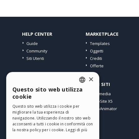
HELP CENTER
MARKETPLACE
Guide
Templates
Community
Oggetti
Siti Utenti
Crediti
Offerte
×
PROFILO
ALTRI SITI
Questo sito web utilizza
ENGLISH
I miei post
Incomedia
cookie
Le mie Licenze
WebSite X5
ITALIAN
Questo sito web utilizza i cookie per
I miei Download
WebAnimator
migliorare la tua esperienza di
GERMAN
Spazio Web
navigazione. Utilizzando il nostro sito web
SPANISH
I miei Crediti
acconsenti a tutti i cookie in conformità con
la nostra policy per i cookie.
Leggi di più
PORTUGUESE