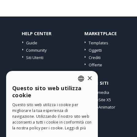
HELP CENTER
MARKETPLACE
Guide
Templates
Community
Oggetti
Siti Utenti
Crediti
Offerte
×
PROFILO
ALTRI SITI
Questo sito web utilizza
ENGLISH
I miei post
Incomedia
cookie
Le mie Licenze
WebSite X5
ITALIAN
Questo sito web utilizza i cookie per
I miei Download
WebAnimator
migliorare la tua esperienza di
GERMAN
Spazio Web
navigazione. Utilizzando il nostro sito web
SPANISH
I miei Crediti
acconsenti a tutti i cookie in conformità con
la nostra policy per i cookie.
Leggi di più
PORTUGUESE