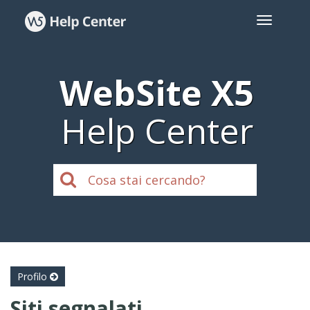
WebSite X5
Help Center
Profilo
Siti segnalati