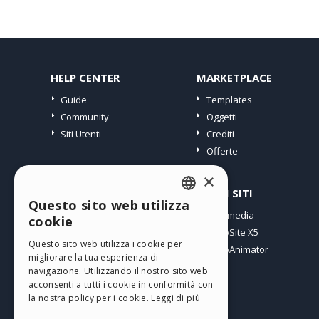
HELP CENTER
MARKETPLACE
Guide
Templates
Community
Oggetti
Siti Utenti
Crediti
Offerte
×
PROFILO
ALTRI SITI
Questo sito web utilizza
ENGLISH
I miei post
Incomedia
cookie
Le mie Licenze
WebSite X5
ITALIAN
Questo sito web utilizza i cookie per
I miei Download
WebAnimator
migliorare la tua esperienza di
GERMAN
Spazio Web
navigazione. Utilizzando il nostro sito web
SPANISH
I miei Crediti
acconsenti a tutti i cookie in conformità con
la nostra policy per i cookie.
Leggi di più
PORTUGUESE