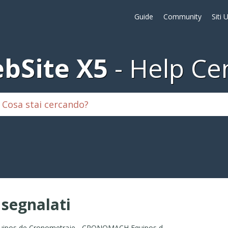
Guide
Community
Siti 
bSite X5
Help Ce
i segnalati
Equipos de Cronometraje - CRONOMACH Equipos de Cronometraje