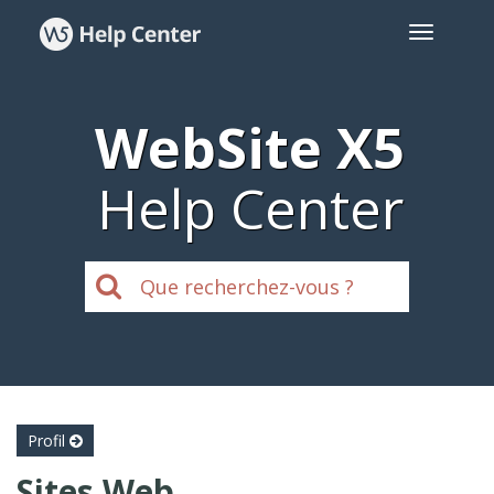
WebSite X5
Help Center
Profil
Sites Web