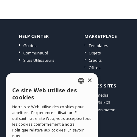
HELP CENTER
MARKETPLACE
Guides
Templates
Communauté
Objets
Sites Utilisateurs
Crédits
Offres
×
PROFIL
AUTRES SITES
Ce site Web utilise des
ENGLISH
Mes Messages
Incomedia
cookies
Mes Licences
WebSite X5
ITALIAN
Notre site Web utilise des cookies pour
Télécharger
WebAnimator
améliorer l'expérience utilisateur. En
GERMAN
Espace Web
utilisant notre site Web, vous acceptez tous
SPANISH
les cookies conformément à notre
Mes Crédits
Politique relative aux cookies.
En savoir
PORTUGUESE
plus