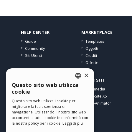
HELP CENTER
MARKETPLACE
Guide
Templates
Community
Oggetti
Siti Utenti
Crediti
Offerte
×
PROFILO
ALTRI SITI
Questo sito web utilizza
ENGLISH
I miei post
Incomedia
cookie
Le mie Licenze
WebSite X5
ITALIAN
Questo sito web utilizza i cookie per
I miei Download
WebAnimator
migliorare la tua esperienza di
GERMAN
Spazio Web
navigazione. Utilizzando il nostro sito web
SPANISH
I miei Crediti
acconsenti a tutti i cookie in conformità con
la nostra policy per i cookie.
Leggi di più
PORTUGUESE