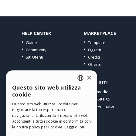
HELP CENTER
MARKETPLACE
Guide
Templates
Community
Oggetti
Siti Utenti
Crediti
Offerte
×
PROFILO
ALTRI SITI
Questo sito web utilizza
ENGLISH
I miei post
Incomedia
cookie
Le mie Licenze
WebSite X5
ITALIAN
Questo sito web utilizza i cookie per
I miei Download
WebAnimator
migliorare la tua esperienza di
GERMAN
Spazio Web
navigazione. Utilizzando il nostro sito web
SPANISH
I miei Crediti
acconsenti a tutti i cookie in conformità con
la nostra policy per i cookie.
Leggi di più
PORTUGUESE