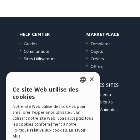
HELP CENTER
MARKETPLACE
Guides
Templates
Communauté
Objets
Sites Utilisateurs
Crédits
Offres
×
PROFIL
AUTRES SITES
Ce site Web utilise des
ENGLISH
Mes Messages
Incomedia
cookies
Mes Licences
WebSite X5
ITALIAN
Notre site Web utilise des cookies pour
Télécharger
WebAnimator
améliorer l'expérience utilisateur. En
GERMAN
Espace Web
utilisant notre site Web, vous acceptez tous
SPANISH
les cookies conformément à notre
Mes Crédits
Politique relative aux cookies.
En savoir
PORTUGUESE
plus