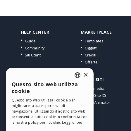
HELP CENTER
MARKETPLACE
Guide
Templates
Community
Oggetti
Siti Utenti
Crediti
Offerte
×
PROFILO
ALTRI SITI
Questo sito web utilizza
ENGLISH
I miei post
Incomedia
cookie
Le mie Licenze
WebSite X5
ITALIAN
Questo sito web utilizza i cookie per
I miei Download
WebAnimator
migliorare la tua esperienza di
GERMAN
Spazio Web
navigazione. Utilizzando il nostro sito web
SPANISH
I miei Crediti
acconsenti a tutti i cookie in conformità con
la nostra policy per i cookie.
Leggi di più
PORTUGUESE