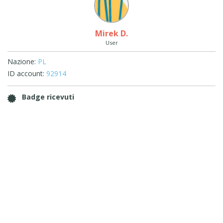
Mirek D.
User
Nazione:
PL
ID account:
92914
Badge ricevuti