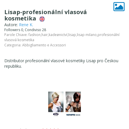
Lisap-profesionální vlasová
kosmetika
Autore:
Rene K.
Followers 0, Condiviso 28
Parole Chiave:
fashion
,
hair
,
kadeønictví
,
lisap
,
lisap milano
,
profesionální
vlasová kosmetika
Categoria:
Abbigliamento e Accessori
Distributor profesionální vlasové kosmetiky Lisap pro Českou
republiku.