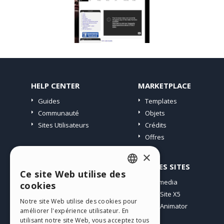
HELP CENTER
MARKETPLACE
Guides
Templates
Communauté
Objets
Sites Utilisateurs
Crédits
Offres
×
PROFIL
AUTRES SITES
Ce site Web utilise des
ENGLISH
Mes Messages
Incomedia
cookies
Mes Licences
WebSite X5
ITALIAN
Notre site Web utilise des cookies pour
Télécharger
WebAnimator
améliorer l'expérience utilisateur. En
GERMAN
Espace Web
utilisant notre site Web, vous acceptez tous