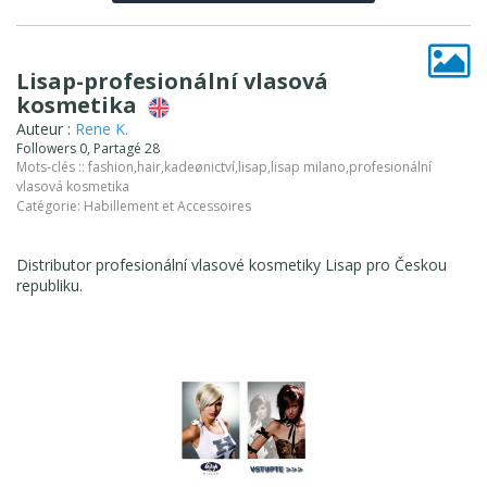
Lisap-profesionální vlasová
kosmetika
Auteur :
Rene K.
Followers 0, Partagé 28
Mots-clés ::
fashion
,
hair
,
kadeønictví
,
lisap
,
lisap milano
,
profesionální
vlasová kosmetika
Catégorie:
Habillement et Accessoires
Distributor profesionální vlasové kosmetiky Lisap pro Českou
republiku.