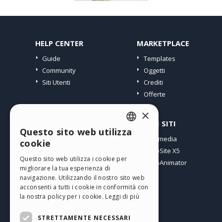
HELP CENTER
MARKETPLACE
Guide
Templates
Community
Oggetti
Siti Utenti
Crediti
Offerte
×
PROFILO
ALTRI SITI
Questo sito web utilizza
ENGLISH
I miei post
Incomedia
cookie
Le mie Licenze
WebSite X5
ITALIAN
Questo sito web utilizza i cookie per
I miei Download
WebAnimator
migliorare la tua esperienza di
GERMAN
Spazio Web
navigazione. Utilizzando il nostro sito web
SPANISH
I miei Crediti
acconsenti a tutti i cookie in conformità con
la nostra policy per i cookie.
Leggi di più
PORTUGUESE
STRETTAMENTE NECESSARI
POLISH