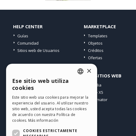
HELP CENTER
MARKETPLACE
Guías
Templates
Comunidad
Objetos
Sitios web de Usuarios
Créditos
Ofertas
×
PERFIL
OTROS SITIOS WEB
Ese sitio web utiliza
ENGLISH
Mis post
Incomedia
cookies
Mis licencias
WebSite X5
ITALIAN
Este sitio web usa cookies para mejorar la
Mis download
WebAnimator
experiencia del usuario. Al utilizar nuestro
GERMAN
Espacio Web
sitio web, usted acepta todas las cookies
SPANISH
Mis Créditos
de acuerdo con nuestra Política de
cookies.
Más información
PORTUGUESE
COOKIES ESTRICTAMENTE
POLISH