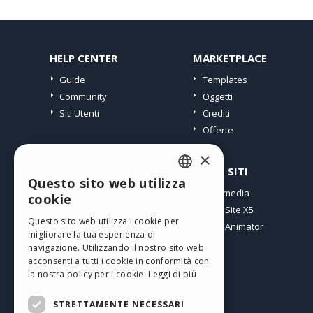
HELP CENTER
MARKETPLACE
Guide
Templates
Community
Oggetti
Siti Utenti
Crediti
Offerte
×
PROFILO
ALTRI SITI
Questo sito web utilizza
ENGLISH
I miei post
Incomedia
cookie
Le mie Licenze
WebSite X5
ITALIAN
Questo sito web utilizza i cookie per
I miei Download
WebAnimator
migliorare la tua esperienza di
GERMAN
Spazio Web
navigazione. Utilizzando il nostro sito web
SPANISH
I miei Crediti
acconsenti a tutti i cookie in conformità con
la nostra policy per i cookie.
Leggi di più
PORTUGUESE
STRETTAMENTE NECESSARI
POLISH