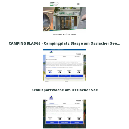
CAMPING BLASGE - Campingplatz Blasge am Ossiacher See – Urlaub direkt am Ossiacher See
Schulsportwoche am Ossiacher See