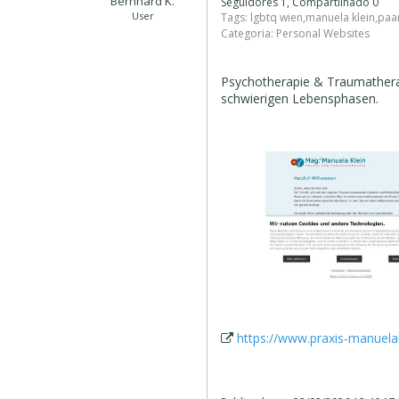
Bernhard K.
Seguidores 1, Compartilhado 0
User
Tags:
lgbtq wien
,
manuela klein
,
paa
Categoria:
Personal Websites
Psychotherapie & Traumatherap
schwierigen Lebensphasen.
https://www.praxis-manuelak