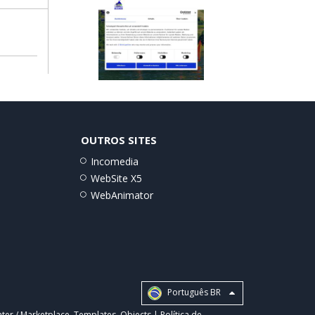
OUTROS SITES
Incomedia
WebSite X5
WebAnimator
Português BR
ter / Marketplace
,
Templates
,
Objects
|
Política de