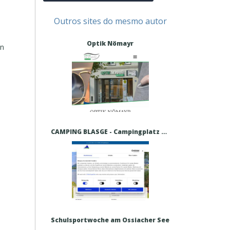
Outros sites do mesmo autor
Optik Nömayr
in
CAMPING BLASGE - Campingplatz Blasge am Ossiacher See – Urlaub direkt am Ossiacher See
Schulsportwoche am Ossiacher See