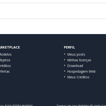
RKETPLACE
PERFIL
odelos
Meus posts
bjetos
Minhas licenças
réditos
Download
fertas
Hospedagem Web
Meus Créditos
dos. P.IVA IT07514640015
Termos de Uso WebSite X5:
Help Cen