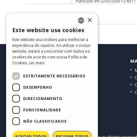
Publicado em
22/02/2026 12:40:17
Sem comentários
×
Este website usa cookies
ENGLISH
Este website usa cookies para melhorar a
ITALIAN
experiência do usuário. Ao utilizar o nosso
website, estará a concordar com todos os
GERMAN
cookies de acordo com nossa Política de
HELP CENTER
MA
Cookies.
Ler mais
SPANISH
Guias
M
PORTUGUESE
ESTRITAMENTE NECESSÁRIOS
Comunidade
O
POLISH
Websites de usuários
C
DESEMPENHO
O
RUSSIAN
DIRECIONAMENTO
FRENCH
FUNCIONALIDADE
NÃO CLASSIFICADOS
ACEITAR TODOS
RECUSAR TODOS
Copyright © 2026
Incomedia s.r.l.
Todos os direitos reserva