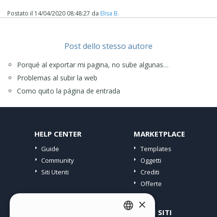
Postato il
14/04/2020 08:48:27
da
Elisa B.
Post dello stesso autore
Porqué al exportar mi pagina, no sube algunas…
Problemas al subir la web
Como quito la página de entrada
HELP CENTER
MARKETPLACE
Guide
Templates
Community
Oggetti
Siti Utenti
Crediti
Offerte
×
PROFILO
ALTRI SITI