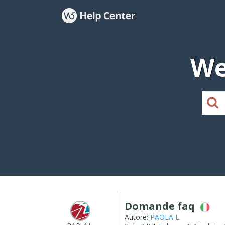
We
Domande faq
Autore:
PAOLA L.