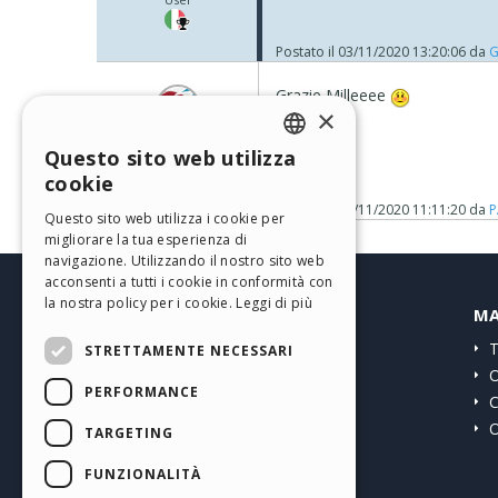
Postato il
03/11/2020 13:20:06
da
G
Grazie Milleeee
×
PAOLA L.
Questo sito web utilizza
User
ENGLISH
Autore
cookie
ITALIAN
Postato il
05/11/2020 11:11:20
da
P
Questo sito web utilizza i cookie per
migliorare la tua esperienza di
GERMAN
navigazione. Utilizzando il nostro sito web
SPANISH
acconsenti a tutti i cookie in conformità con
la nostra policy per i cookie.
Leggi di più
HELP CENTER
MA
PORTUGUESE
Guide
T
STRETTAMENTE NECESSARI
POLISH
Community
O
PERFORMANCE
RUSSIAN
Siti Utenti
C
O
FRENCH
TARGETING
FUNZIONALITÀ