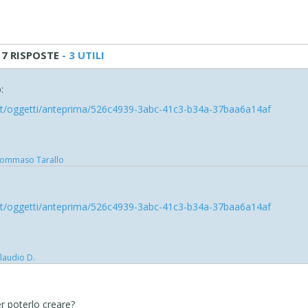
7 RISPOSTE
- 3 UTILI
:
/it/oggetti/anteprima/526c4939-3abc-41c3-b34a-37baa6a14af
ommaso Tarallo
/it/oggetti/anteprima/526c4939-3abc-41c3-b34a-37baa6a14af
laudio D.
r poterlo creare?