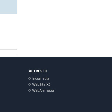
ALTRI SITI
Incomedia
WebSite X5
WebAnimator