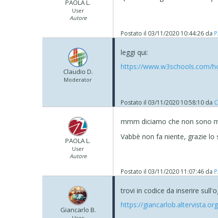
PAOLA L.
User
Autore
Postato il
03/11/2020 10:44:26
da
P
leggi qui:
https://www.w3schools.com/h
Claudio D.
Moderator
Postato il
03/11/2020 10:58:10
da
C
mmm diciamo che non sono mo
Vabbè non fa niente, grazie lo
PAOLA L.
User
Autore
Postato il
03/11/2020 11:07:46
da
P
trovi in codice da inserire sull
https://giancarlob.altervista.o
Giancarlo B.
User