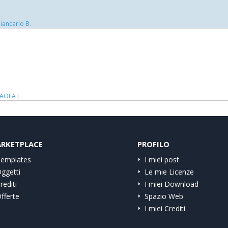
iancarlo B.
AOLA L.
RKETPLACE
PROFILO
emplates
I miei post
ggetti
Le mie Licenze
rediti
I miei Download
fferte
Spazio Web
I miei Crediti