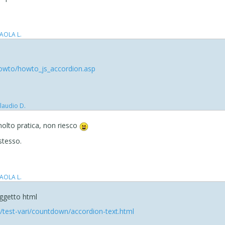
AOLA L.
owto/howto_js_accordion.asp
laudio D.
lto pratica, non riesco
 stesso.
AOLA L.
'oggetto html
rg/test-vari/countdown/accordion-text.html