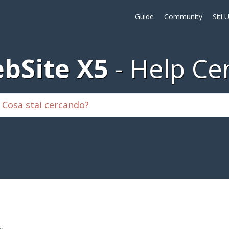
Guide
Community
Siti 
bSite X5
Help Ce