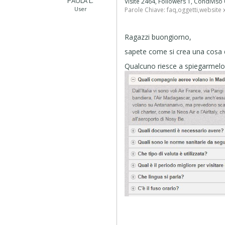
PAOLA L.
Visite 2464, Followers 1, Condiviso
User
Parole Chiave:
faq
,
oggetti
,
website 
Ragazzi buongiorno,
sapete come si crea una cosa
Qualcuno riesce a spiegarmelo?