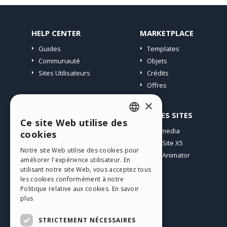
HELP CENTER
MARKETPLACE
Guides
Templates
Communauté
Objets
Sites Utilisateurs
Crédits
Offres
×
PROFIL
AUTRES SITES
Ce site Web utilise des
ENGLISH
Mes Messages
Incomedia
cookies
Mes Licences
WebSite X5
ITALIAN
Notre site Web utilise des cookies pour
Télécharger
WebAnimator
améliorer l'expérience utilisateur. En
GERMAN
Espace Web
utilisant notre site Web, vous acceptez tous
SPANISH
les cookies conformément à notre
Mes Crédits
Politique relative aux cookies.
En savoir
PORTUGUESE
plus
POLISH
STRICTEMENT NÉCESSAIRES