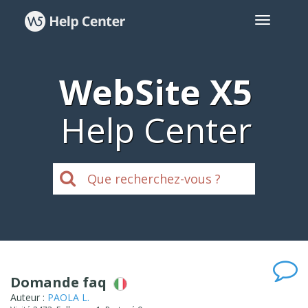
WebSite X5
Help Center
Domande faq
Auteur :
PAOLA L.