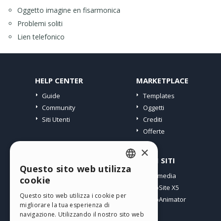
Oggetto imagine en fisarmonica
Problemi soliti
Lien telefonico
HELP CENTER
MARKETPLACE
Guide
Templates
Community
Oggetti
Siti Utenti
Crediti
Offerte
×
PROFILO
ALTRI SITI
Questo sito web utilizza
ENGLISH
I miei post
Incomedia
cookie
Le mie Licenze
WebSite X5
ITALIAN
Questo sito web utilizza i cookie per
I miei Download
WebAnimator
migliorare la tua esperienza di
GERMAN
Spazio Web
navigazione. Utilizzando il nostro sito web