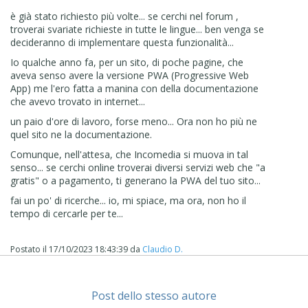
è già stato richiesto più volte... se cerchi nel forum ,
troverai svariate richieste in tutte le lingue... ben venga se
decideranno di implementare questa funzionalità...
Io qualche anno fa, per un sito, di poche pagine, che
aveva senso avere la versione PWA (Progressive Web
App) me l'ero fatta a manina con della documentazione
che avevo trovato in internet...
un paio d'ore di lavoro, forse meno... Ora non ho più ne
quel sito ne la documentazione.
Comunque, nell'attesa, che Incomedia si muova in tal
senso... se cerchi online troverai diversi servizi web che "a
gratis" o a pagamento, ti generano la PWA del tuo sito...
fai un po' di ricerche... io, mi spiace, ma ora, non ho il
tempo di cercarle per te...
Postato il
17/10/2023 18:43:39
da
Claudio D.
Post dello stesso autore